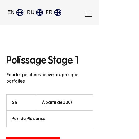
EN
RU
FR
Polissage Stage 1
Pour les peintures neuves ou presque
parfaites
À
partir
6 h
6
À partir de 300 €
de
300
h
euros
Port de Plaisance