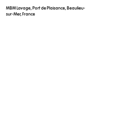
MBM Lavage, Port de Plaisance, Beaulieu-
sur-Mer, France
MBM Lavage
mbmlavage@gmail.com
+33 6 18 51 77 68
MBM Lavage, Port de plaisance
Beaulieu sur Mer 06310